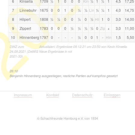
021
6
Kinsella
1709
½
1
0
0
0
Kin
½
1
½
1
4,5
17,25
7
Linnebuhr
1675
0
0
1
0
½
½
Lin
½
½
1
4,0
14,75
8
Hilpert
1808
½
½
0
0
½
0
½
Hil
1
0
3,0
14,00
9
Zippert
1783
0
0
0
½
½
½
½
0
Zip
+
3,0
11,00
10
Hinnenberg
1797
0
-
-
-
½
0
0
1
-
Hin
1,5
5,50
DWZ zum
Aktualisiert: Ergebnisse 09.12.21 um 23:50 von Kevin Kinsella
24.08.2021 (DeWIS
Neue Ergebnisse in rot
2021-33)
26.10
Benjamin Hinnenberg ausgestiegen, restiche Partien auf kampflos gesetzt
Impressum
Kontakt
Datenschutz
Einloggen
©
Schachfreunde Hamburg e.V. von 1934