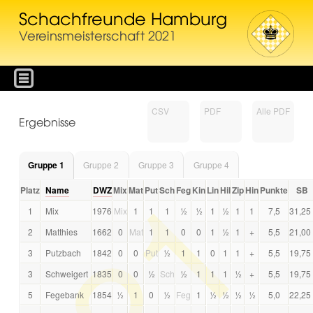
Schachfreunde Hamburg
Vereinsmeisterschaft 2021
CSV
PDF
Alle PDF
Ergebnisse
Gruppe 1
Gruppe 2
Gruppe 3
Gruppe 4
Platz
Name
DWZ
Mix
Mat
Put
Sch
Feg
Kin
Lin
Hil
Zip
Hin
Punkte
SB
1
Mix
1976
Mix
1
1
1
½
½
1
½
1
1
7,5
31,25
2
Matthies
1662
0
Mat
1
1
0
0
1
½
1
+
5,5
21,00
3
Putzbach
1842
0
0
Put
½
1
1
0
1
1
+
5,5
19,75
3
Schweigert
1835
0
0
½
Sch
½
1
1
1
½
+
5,5
19,75
5
Fegebank
1854
½
1
0
½
Feg
1
½
½
½
½
5,0
22,25