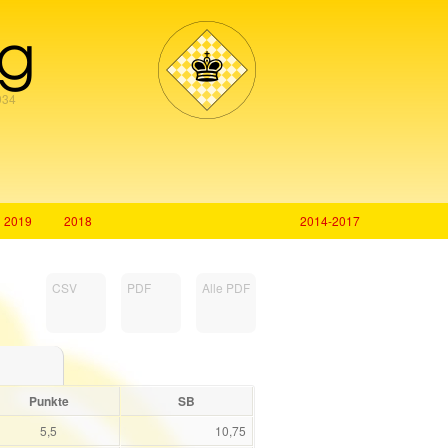
rg
934
2019
2018
2014-2017
CSV
PDF
Alle PDF
Punkte
SB
5,5
10,75