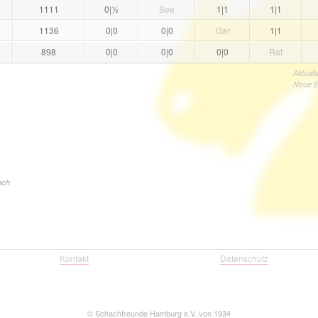
1
1111
0|½
See
1|1
1|1
1136
0|0
0|0
Gar
1|1
898
0|0
0|0
0|0
Rat
Aktuali
Neue Er
och
Kontakt
Datenschutz
©
Schachfreunde Hamburg e.V. von 1934