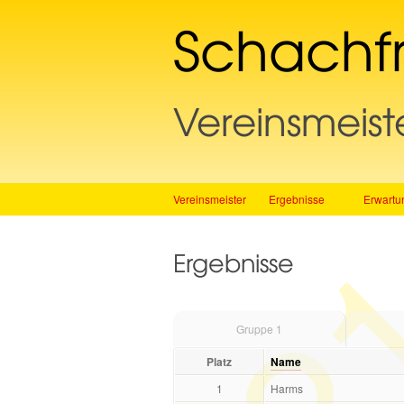
Schachf
Vereinsmeist
Vereinsmeister
Ergebnisse
Erwartu
Ergebnisse
Gruppe 1
Platz
Name
1
Harms