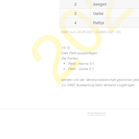
202
2
Seegert
3
Garbe
4
Rathje
DWZ zum 24.08.2021 (DeWIS 2021-33)
15.10
Uwe Piehl ausgestiegen
Die Partien
Piehl - Harms 0:1
Piehl - Garbe 0:1
werden von der Vereinsmeisterchaft gestrichen jed
zur DWZ-Auswertung beim Verband vorgetragen
Impressum