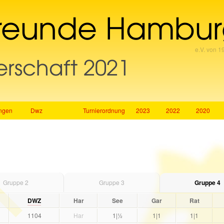
reunde Hambu
e.V. von 1
erschaft 2021
ngen
Dwz
Turnierordnung
2023
2022
2020
Gruppe 2
Gruppe 3
Gruppe 4
DWZ
Har
See
Gar
Rat
1104
Har
1|½
1|1
1|1