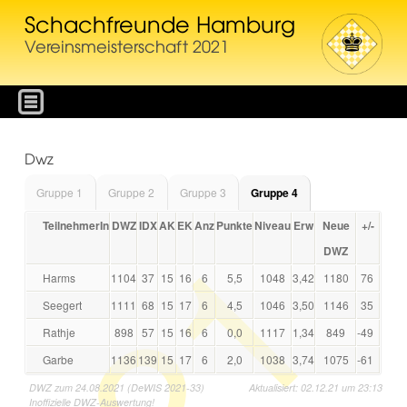
Schachfreunde Hamburg
Vereinsmeisterschaft 2021
Dwz
Gruppe 1
Gruppe 2
Gruppe 3
Gruppe 4
TeilnehmerIn
DWZ
IDX
AK
EK
Anz
Punkte
Niveau
Erw
Neue
+/-
DWZ
Harms
1104
37
15
16
6
5,5
1048
3,42
1180
76
Seegert
1111
68
15
17
6
4,5
1046
3,50
1146
35
Rathje
898
57
15
16
6
0,0
1117
1,34
849
-49
Garbe
1136
139
15
17
6
2,0
1038
3,74
1075
-61
DWZ zum 24.08.2021 (DeWIS 2021-33)
Aktualisiert: 02.12.21 um 23:13
Inoffizielle DWZ-Auswertung!