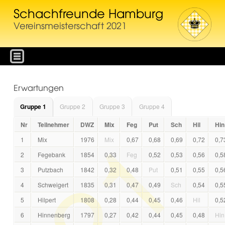
Schachfreunde Hamburg
Vereinsmeisterschaft 2021
Erwartungen
Gruppe 1
Gruppe 2
Gruppe 3
Gruppe 4
Nr
Teilnehmer
DWZ
Mix
Feg
Put
Sch
Hil
Hin
1
Mix
1976
Mix
0,67
0,68
0,69
0,72
0,7
2
Fegebank
1854
0,33
Feg
0,52
0,53
0,56
0,5
3
Putzbach
1842
0,32
0,48
Put
0,51
0,55
0,5
4
Schweigert
1835
0,31
0,47
0,49
Sch
0,54
0,5
5
Hilpert
1808
0,28
0,44
0,45
0,46
Hil
0,5
6
Hinnenberg
1797
0,27
0,42
0,44
0,45
0,48
Hin