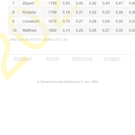
021
7
Zippert
1783
0,25
0,40
0,42
0,43
0,47
0,4
8
Kinsella
1709
0,18
0,31
0,32
0,33
0,36
0,3
9
Linnebuhr
1675
0,15
0,27
0,28
0,29
0,32
0,3
10
Matthies
1662
0,14
0,25
0,26
0,27
0,30
0,3
DWZ zum 24.08.2021 (DeWIS 2021-33)
Impressum
Kontakt
Datenschutz
Einloggen
©
Schachfreunde Hamburg e.V. von 1934