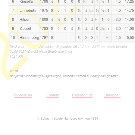
021
6
Kinsella
1709
½
1
0
0
0
Kin
½
1
½
1
4,5
17,25
7
Linnebuhr
1675
0
0
1
0
½
½
Lin
½
½
1
4,0
14,75
8
Hilpert
1808
½
½
0
0
½
0
½
Hil
1
0
3,0
14,00
9
Zippert
1783
0
0
0
½
½
½
½
0
Zip
+
3,0
11,00
10
Hinnenberg
1797
0
-
-
-
½
0
0
1
-
Hin
1,5
5,50
DWZ zum
Aktualisiert: Ergebnisse 09.12.21 um 23:50 von Kevin Kinsella
24.08.2021 (DeWIS
Neue Ergebnisse in rot
2021-33)
26.10
Benjamin Hinnenberg ausgestiegen, restiche Partien auf kampflos gesetzt
Impressum
Kontakt
Datenschutz
Einloggen
©
Schachfreunde Hamburg e.V. von 1934