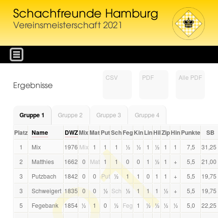
Schachfreunde Hamburg
Vereinsmeisterschaft 2021
CSV
PDF
Alle PDF
Ergebnisse
Gruppe 1
Gruppe 2
Gruppe 3
Gruppe 4
Platz
Name
DWZ
Mix
Mat
Put
Sch
Feg
Kin
Lin
Hil
Zip
Hin
Punkte
SB
1
Mix
1976
Mix
1
1
1
½
½
1
½
1
1
7,5
31,25
2
Matthies
1662
0
Mat
1
1
0
0
1
½
1
+
5,5
21,00
3
Putzbach
1842
0
0
Put
½
1
1
0
1
1
+
5,5
19,75
3
Schweigert
1835
0
0
½
Sch
½
1
1
1
½
+
5,5
19,75
5
Fegebank
1854
½
1
0
½
Feg
1
½
½
½
½
5,0
22,25