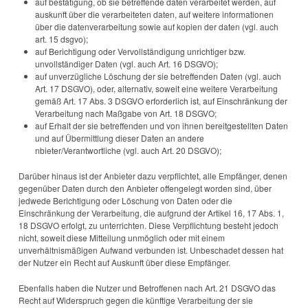
auf bestätigung, ob sie betreffende daten verarbeitet werden, auf
auskunft über die verarbeiteten daten, auf weitere informationen
über die datenverarbeitung sowie auf kopien der daten (vgl. auch
art. 15 dsgvo);
auf Berichtigung oder Vervollständigung unrichtiger bzw.
unvollständiger Daten (vgl. auch Art. 16 DSGVO);
auf unverzügliche Löschung der sie betreffenden Daten (vgl. auch
Art. 17 DSGVO), oder, alternativ, soweit eine weitere Verarbeitung
gemäß Art. 17 Abs. 3 DSGVO erforderlich ist, auf Einschränkung der
Verarbeitung nach Maßgabe von Art. 18 DSGVO;
auf Erhalt der sie betreffenden und von ihnen bereitgestellten Daten
und auf Übermittlung dieser Daten an andere
nbieter/Verantwortliche (vgl. auch Art. 20 DSGVO);
Darüber hinaus ist der Anbieter dazu verpflichtet, alle Empfänger, denen
gegenüber Daten durch den Anbieter offengelegt worden sind, über
jedwede Berichtigung oder Löschung von Daten oder die
Einschränkung der Verarbeitung, die aufgrund der Artikel 16, 17 Abs. 1,
18 DSGVO erfolgt, zu unterrichten. Diese Verpflichtung besteht jedoch
nicht, soweit diese Mitteilung unmöglich oder mit einem
unverhältnismäßigen Aufwand verbunden ist. Unbeschadet dessen hat
der Nutzer ein Recht auf Auskunft über diese Empfänger.
Ebenfalls haben die Nutzer und Betroffenen nach Art. 21 DSGVO das
Recht auf Widerspruch gegen die künftige Verarbeitung der sie