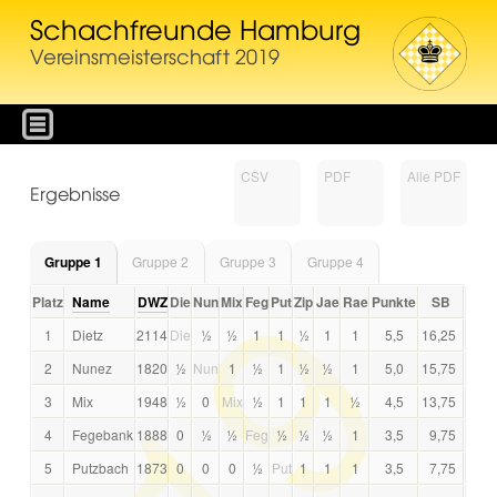
Schachfreunde Hamburg
Vereinsmeisterschaft 2019
CSV
PDF
Alle PDF
Ergebnisse
Gruppe 1
Gruppe 2
Gruppe 3
Gruppe 4
Platz
Name
DWZ
Die
Nun
Mix
Feg
Put
Zip
Jae
Rae
Punkte
SB
1
Dietz
2114
Die
½
½
1
1
½
1
1
5,5
16,25
2
Nunez
1820
½
Nun
1
½
1
½
½
1
5,0
15,75
3
Mix
1948
½
0
Mix
½
1
1
1
½
4,5
13,75
4
Fegebank
1888
0
½
½
Feg
½
½
½
1
3,5
9,75
5
Putzbach
1873
0
0
0
½
Put
1
1
1
3,5
7,75