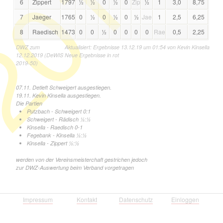
019
6
Zippert
1797
½
½
0
½
0
Zip
½
1
3,0
8,75
7
Jaeger
1765
0
½
0
½
0
½
Jae
1
2,5
6,25
8
Raedisch
1473
0
0
½
0
0
0
0
Rae
0,5
2,25
DWZ zum
Aktualisiert: Ergebnisse 13.12.19 um 01:54 von Kevin Kinsella
12.12.2019 (DeWIS
Neue Ergebnisse in rot
2019-50)
07.11. Detleft Schweigert ausgestiegen.
19.11. Kevin Kinsella ausgestiegen.
Die Partien
Putzbach - Schweigert 0:1
Schweigert - Rädisch ½:½
Kinsella - Raedisch 0-1
Fegebank - Kinsella ½:½
Kinsella - Zippert ½:½
werden von der Vereinsmeisterchaft gestrichen jedoch
zur DWZ-Auswertung beim Verband vorgetragen
Impressum
Kontakt
Datenschutz
Einloggen