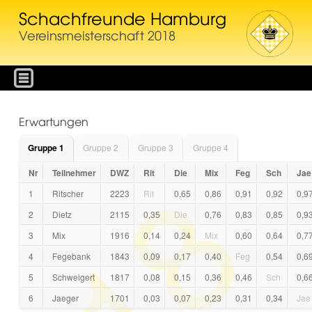
Schachfreunde Hamburg
Vereinsmeisterschaft 2018
Erwartungen
Gruppe 1
Gruppe 2
Gruppe 3
Gruppe 4
Nr
Teilnehmer
DWZ
Rit
Die
Mix
Feg
Sch
Jae
1
Ritscher
2223
Rit
0,65
0,86
0,91
0,92
0,9
2
Dietz
2115
0,35
Die
0,76
0,83
0,85
0,9
3
Mix
1916
0,14
0,24
Mix
0,60
0,64
0,7
4
Fegebank
1843
0,09
0,17
0,40
Feg
0,54
0,6
5
Schweigert
1817
0,08
0,15
0,36
0,46
Sch
0,6
6
Jaeger
1701
0,03
0,07
0,23
0,31
0,34
Jae